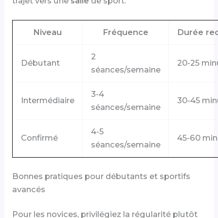
trajet vers une
salle
de sport.
Niveau
Fréquence
Durée r
2
Débutant
20-25 min
séances/semaine
3-4
Intermédiaire
30-45 min
séances/semaine
4-5
Confirmé
45-60 min
séances/semaine
Bonnes pratiques pour débutants et sportifs
avancés
Pour les novices, privilégiez la régularité plutôt