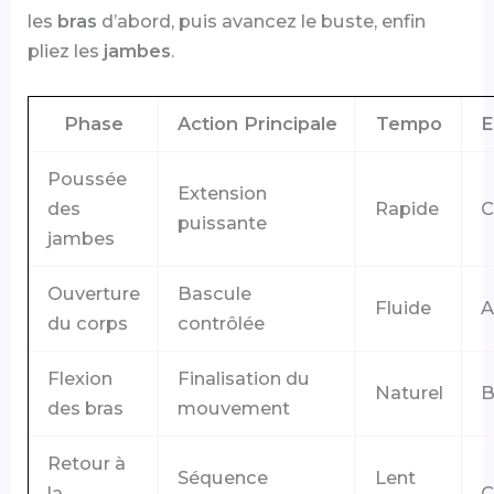
les
bras
d’abord, puis avancez le buste, enfin
pliez les
jambes
.
Phase
Action Principale
Tempo
E
Poussée
Extension
des
Rapide
C
puissante
jambes
Ouverture
Bascule
Fluide
A
du corps
contrôlée
Flexion
Finalisation du
Naturel
B
des bras
mouvement
Retour à
Séquence
Lent
la
C